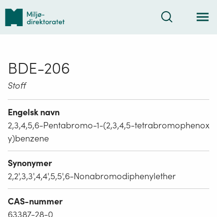
Tilbake
Søk
til
forsiden
BDE-206
Stoff
Engelsk navn
2,3,4,5,6-Pentabromo-1-(2,3,4,5-tetrabromophenox
y)benzene
Synonymer
2,2',3,3',4,4',5,5',6-Nonabromodiphenylether
CAS-nummer
63387-28-0