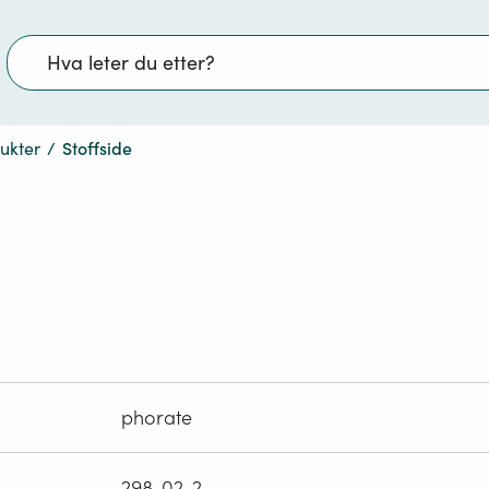
Søk
dukter
/
Stoffside
phorate
298-02-2