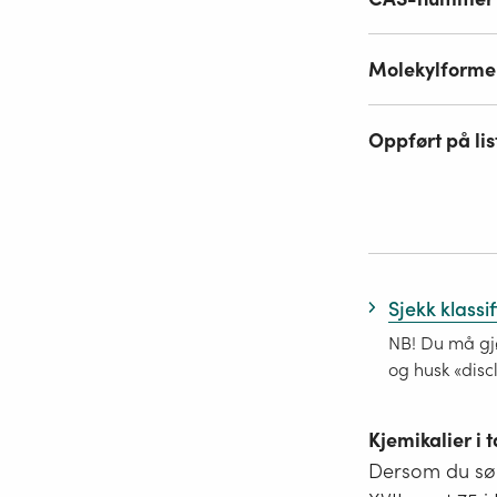
Molekylforme
Oppført på lis
Sjekk klassi
NB! Du må gjø
og husk «disc
Kjemikalier i
Dersom du søk