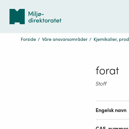
Tilbake
til
forsiden
Forside
/
Våre ansvarsområder
/
Kjemikalier, pro
forat
Stoff
Engelsk navn
CAS-nummer