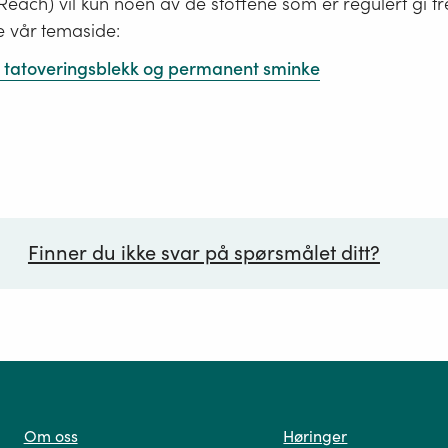
i Reach) vil kun noen av de stoffene som er regulert gi tr
e vår temaside:
 i tatoveringsblekk og permanent sminke
Finner du ikke svar på spørsmålet ditt?
ørsmål*
Om oss
Høringer