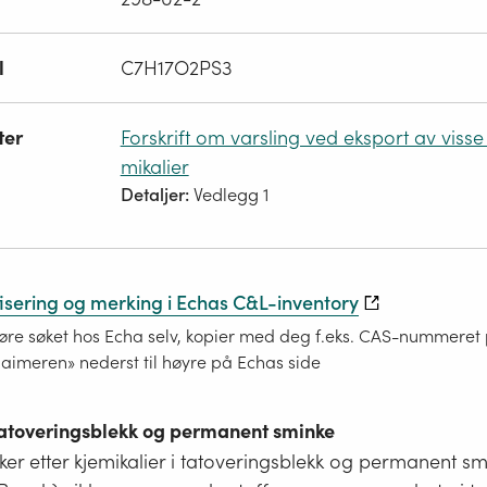
l
C7H17O2PS3
ter
Forskrift om varsling ved eksport av visse 
mikalier
Detaljer:
Vedlegg 1
fisering og merking i Echas C&L-inventory
re søket hos Echa selv, kopier med deg f.eks. CAS-nummeret på
laimeren» nederst til høyre på Echas side
 tatoveringsblekk og permanent sminke
er etter kjemikalier i tatoveringsblekk og permanent s