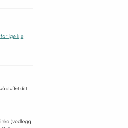
farlige kje
 stoffet ditt
minke (vedlegg