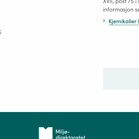
XVII, post 75 
informasjon s
Kjemikalier
;
Ditt sp
Tilbake