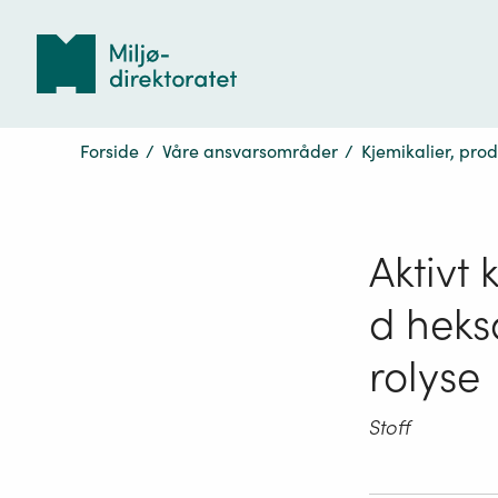
Tilbake
til
forsiden
Forside
/
Våre ansvarsområder
/
Kjemikalier, pro
Aktivt
d heks
rolyse
Stoff