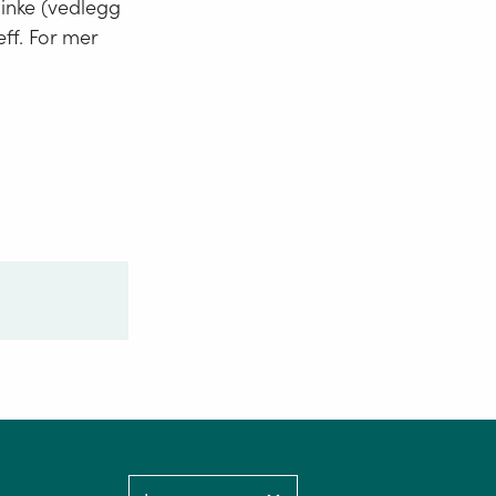
minke (vedlegg
eff. For mer
Language: