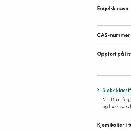
Engelsk navn
CAS-nummer
Oppført på lis
Sjekk klassi
NB! Du må gjø
og husk «disc
Kjemikalier i