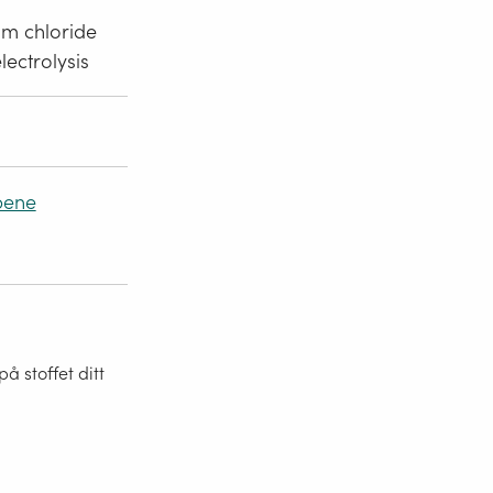
um chloride
ectrolysis
pene
 stoffet ditt