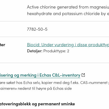
Active chlorine generated from magnesi
hexahydrate and potassium chloride by el
7782-50-5
ter
Biocid: Under vurdering i disse produktty
Detaljer:
Produkttype: 2
fisering og merking i Echas C&L-inventory
re søket hos Echa selv, kopier med deg f.eks. CAS-nummeret på
laimeren» nederst til høyre på Echas side
 tatoveringsblekk og permanent sminke