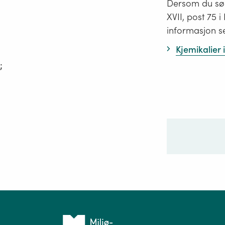
Dersom du søk
XVII, post 75 
informasjon s
Kjemikalier
;
Ditt sp
Tilbake