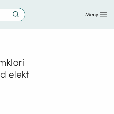
Trykk
Meny
for
å
søke
mklori
d elekt