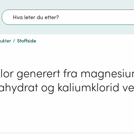
Søk
dukter
/
Stoffside
 klor generert fra magnesiu
ahydrat og kaliumklorid ve