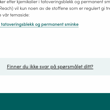
er etter kjemikalier i tatoveringsblekk og permanent s
i Reach) vil kun noen av de stoffene som er regulert gi tr
e vår temaside:
 i tatoveringsblekk og permanent sminke
Finner du ikke svar på spørsmålet ditt?
ørsmål*