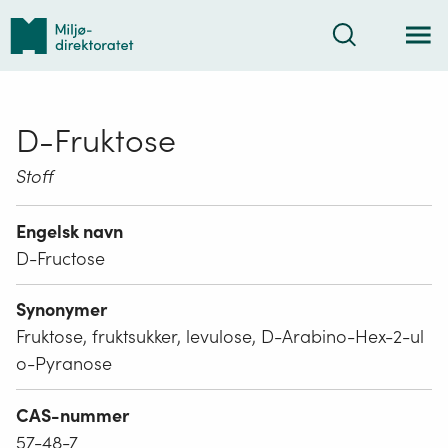
Tilbake
Søk
til
forsiden
D-Fruktose
Stoff
Engelsk navn
D-Fructose
Synonymer
Fruktose, fruktsukker, levulose, D-Arabino-Hex-2-ul
o-Pyranose
CAS-nummer
57-48-7