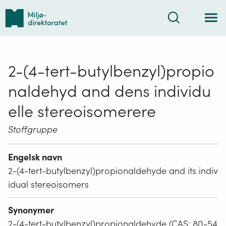
Tilbake
Søk
til
forsiden
2-(4-tert-butylbenzyl)propio
naldehyd and dens individu
elle stereoisomerere
Stoffgruppe
Engelsk navn
2-(4-tert-butylbenzyl)propionaldehyde and its indiv
idual stereoisomers
Synonymer
2-(4-tert-butylbenzyl)propionaldehyde (CAS: 80-54