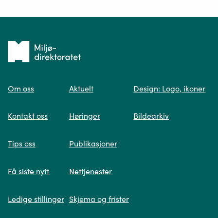
Ditt spørsmål*
Tilbake
til
Om oss
Aktuelt
Design: Logo, ikoner
forsiden
Spør oss
Kontakt oss
Høringer
Bildearkiv
Når du skriver spørsmålet ditt, gjør vi et
Tips oss
Publikasjoner
søk og viser deg vår mest relevante
informasjon.
Få siste nytt
Nettjenester
Ledige stillinger
Skjema og frister