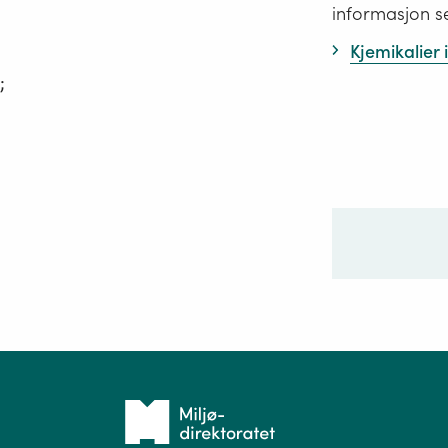
informasjon s
Kjemikalier
;
Ditt sp
Tilbake