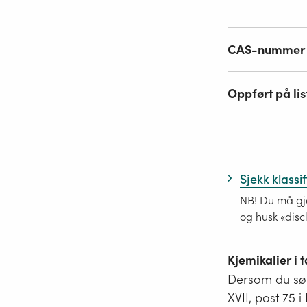
CAS-nummer
Oppført på lis
Sjekk klassi
NB! Du må gjø
og husk «disc
Kjemikalier i
Dersom du søk
XVII, post 75 