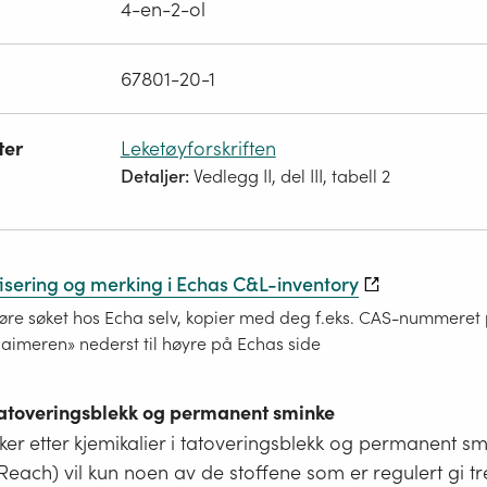
4-en-2-ol
67801-20-1
ter
Leketøyforskriften
Detaljer:
Vedlegg II, del III, tabell 2
fisering og merking i Echas C&L-inventory
re søket hos Echa selv, kopier med deg f.eks. CAS-nummeret på
laimeren» nederst til høyre på Echas side
 tatoveringsblekk og permanent sminke
er etter kjemikalier i tatoveringsblekk og permanent s
i Reach) vil kun noen av de stoffene som er regulert gi tr