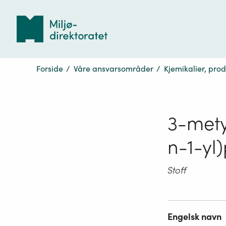
Tilbake
til
forsiden
Forside
/
Våre ansvarsområder
/
Kjemikalier, pro
3-mety
n-1-yl
Stoff
Engelsk navn