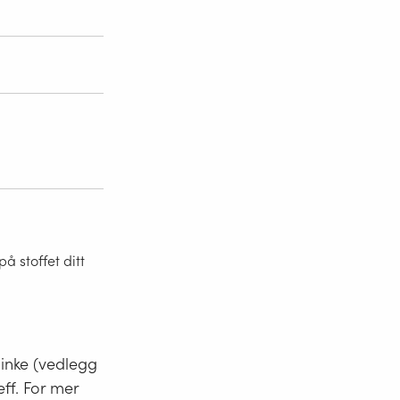
 stoffet ditt
minke (vedlegg
eff. For mer