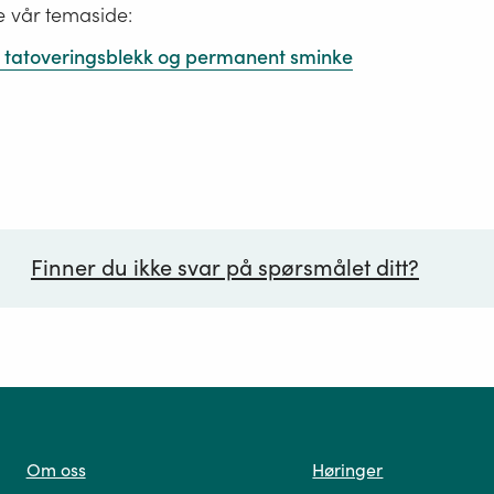
e vår temaside:
 i tatoveringsblekk og permanent sminke
Finner du ikke svar på spørsmålet ditt?
ørsmål*
Om oss
Høringer