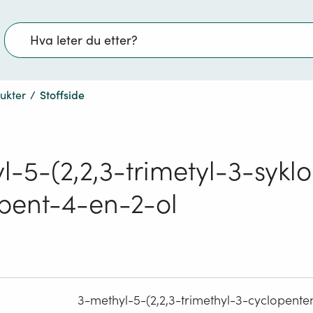
Søk
dukter
/
Stoffside
l-5-(2,2,3-trimetyl-3-sykl
)pent-4-en-2-ol
3-methyl-5-(2,2,3-trimethyl-3-cyclopenten