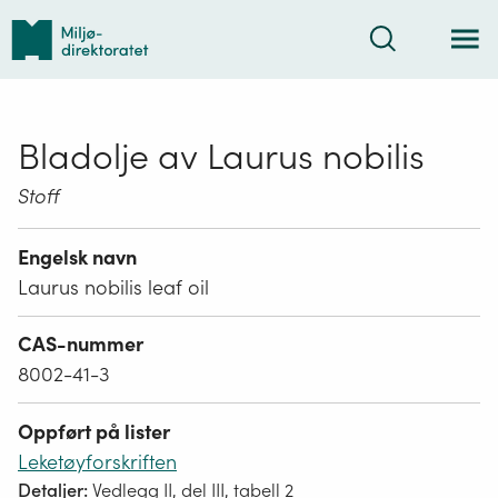
Tilbake
Søk
til
forsiden
Bladolje av Laurus nobilis
Stoff
Engelsk navn
Laurus nobilis leaf oil
CAS-nummer
8002-41-3
Oppført på lister
Leketøyforskriften
Detaljer:
Vedlegg II, del III, tabell 2