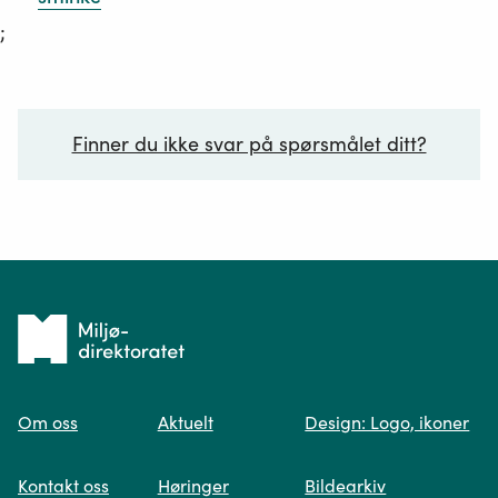
;
Finner du ikke svar på spørsmålet ditt?
Ditt spørsmål*
Tilbake
til
Om oss
Aktuelt
Design: Logo, ikoner
forsiden
Spør oss
Kontakt oss
Høringer
Bildearkiv