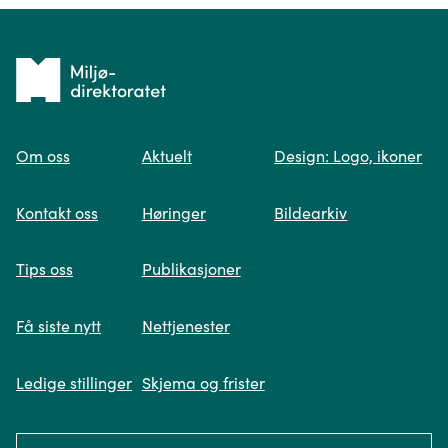
Tilbake
til
Om oss
Aktuelt
Design: Logo, ikoner
forsiden
Spør oss
Kontakt oss
Høringer
Bildearkiv
Når du skriver spørsmålet ditt, gjør vi et
Tips oss
Publikasjoner
søk og viser deg vår mest relevante
informasjon.
Få siste nytt
Nettjenester
Ledige stillinger
Skjema og frister
Fikk du ikke svar på spørsmålet ditt?
Language: