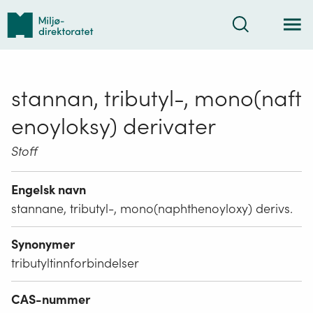
Tilbake
Søk
til
forsiden
stannan, tributyl-, mono(naft
enoyloksy) derivater
Stoff
Engelsk navn
stannane, tributyl-, mono(naphthenoyloxy) derivs.
Synonymer
tributyltinnforbindelser
CAS-nummer