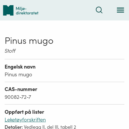
Tilbake
Søk
til
forsiden
Pinus mugo
Stoff
Engelsk navn
Pinus mugo
CAS-nummer
90082-72-7
Oppført på lister
Leketøyforskriften
Detaljer:
Vedlegg II, del III, tabell 2