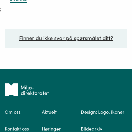
;
Finner du ikke svar på spørsmålet ditt?
Ditt spørsmål*
Tilbake
til
Om oss
Aktuelt
Design: Logo, ikoner
forsiden
Spør oss
Kontakt oss
Høringer
Bildearkiv