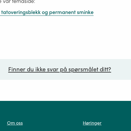
e vår temaside:
 i tatoveringsblekk og permanent sminke
Finner du ikke svar på spørsmålet ditt?
ørsmål*
Om oss
Høringer