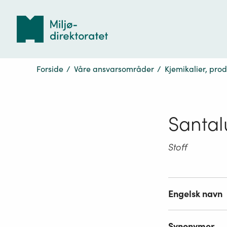
Tilbake
til
forsiden
Forside
/
Våre ansvarsområder
/
Kjemikalier, pro
Santa
Stoff
Engelsk navn
Synonymer