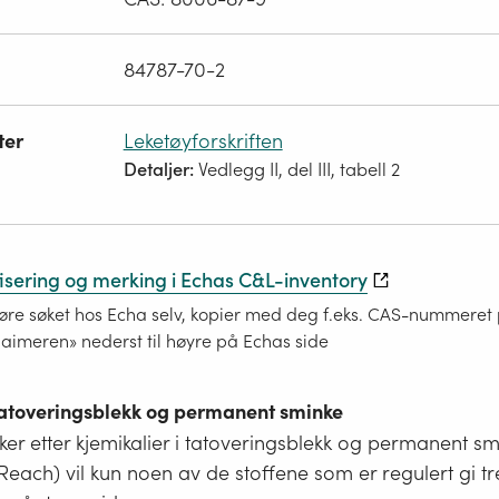
84787-70-2
ter
Leketøyforskriften
Detaljer:
Vedlegg II, del III, tabell 2
fisering og merking i Echas C&L-inventory
re søket hos Echa selv, kopier med deg f.eks. CAS-nummeret på
laimeren» nederst til høyre på Echas side
 tatoveringsblekk og permanent sminke
er etter kjemikalier i tatoveringsblekk og permanent s
i Reach) vil kun noen av de stoffene som er regulert gi tr