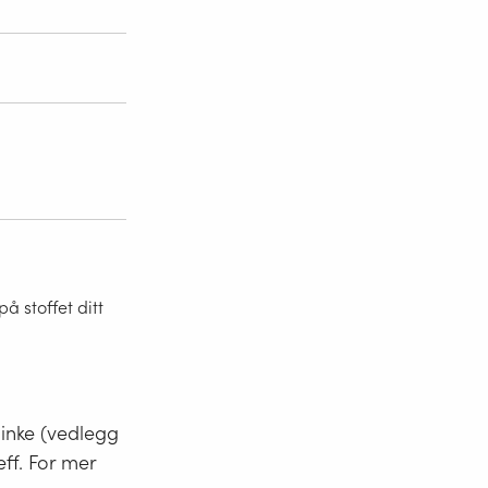
 stoffet ditt
minke (vedlegg
eff. For mer