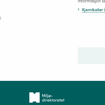
informasjon s
Kjemikalier
;
Ditt sp
Tilbake