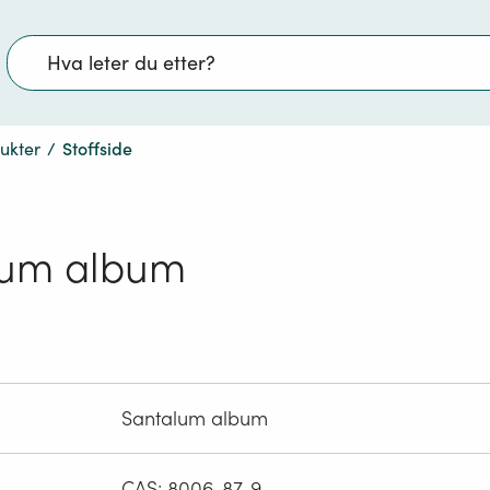
Søk
dukter
/
Stoffside
lum album
Santalum album
CAS: 8006-87-9