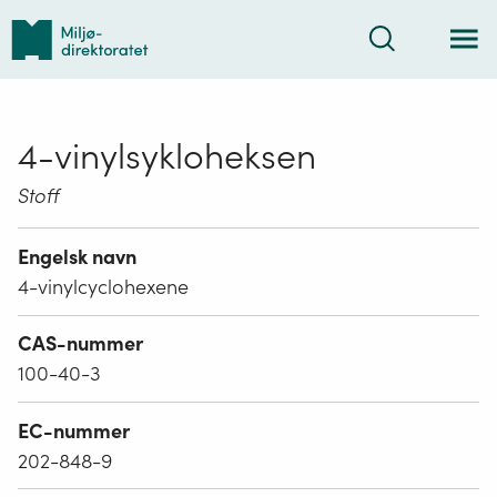
Tilbake
Søk
til
forsiden
4-vinylsykloheksen
Stoff
Engelsk navn
4-vinylcyclohexene
CAS-nummer
100-40-3
EC-nummer
202-848-9