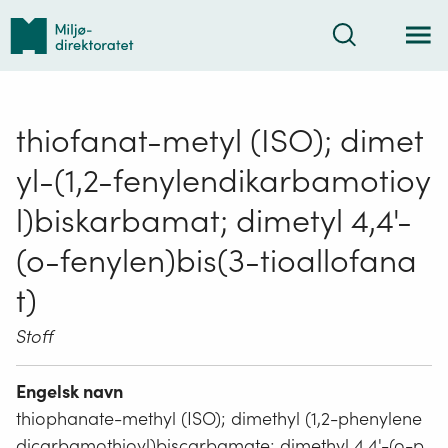
Tilbake
Søk
til
forsiden
thiofanat-metyl (ISO); dimet
yl-(1,2-fenylendikarbamotioy
l)biskarbamat; dimetyl 4,4'-
(o-fenylen)bis(3-tioallofana
t)
Stoff
Engelsk navn
thiophanate-methyl (ISO); dimethyl (1,2-phenylene
dicarbamothioyl)biscarbamate; dimethyl 4,4'-(o-p