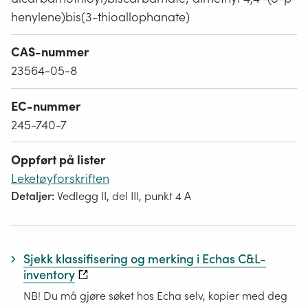
henylene)bis(3-thioallophanate)
CAS-nummer
23564-05-8
EC-nummer
245-740-7
Oppført på lister
Leketøyforskriften
Detaljer:
Vedlegg II, del III, punkt 4 A
Sjekk klassifisering og merking i Echas C&L-
inventory
NB! Du må gjøre søket hos Echa selv, kopier med deg