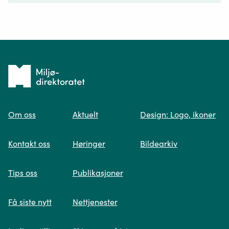
Ditt spørsmål*
Tilbake
til
Om oss
Aktuelt
Design: Logo, ikoner
forsiden
Spør oss
Kontakt oss
Høringer
Bildearkiv
Når du skriver spørsmålet ditt, gjør vi et
Tips oss
Publikasjoner
søk og viser deg vår mest relevante
informasjon.
Få siste nytt
Nettjenester