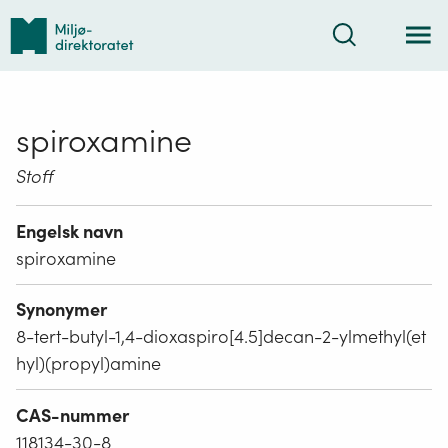
Tilbake
Søk
til
forsiden
spiroxamine
Stoff
Engelsk navn
spiroxamine
Synonymer
8-tert-butyl-1,4-dioxaspiro[4.5]decan-2-ylmethyl(et
hyl)(propyl)amine
CAS-nummer
118134-30-8