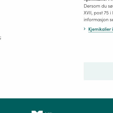
Dersom du søk
XVII, post 75 
informasjon s
Kjemikalier
;
Ditt sp