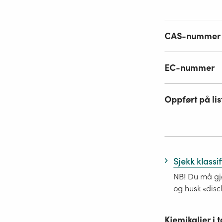
CAS-nummer
EC-nummer
Oppført på lis
Sjekk klassi
NB! Du må gjø
og husk «disc
Kjemikalier i