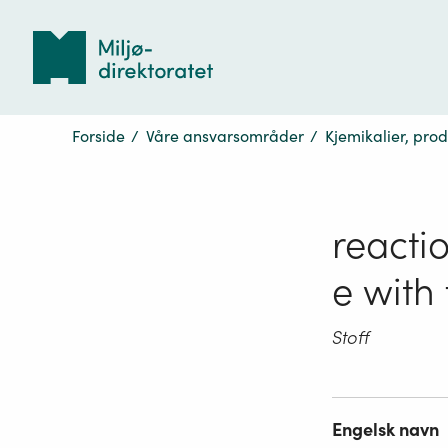
Tilbake
til
forsiden
Forside
/
Våre ansvarsområder
/
Kjemikalier, pro
reacti
e with
Stoff
Engelsk navn