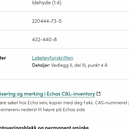
ldehyde (1:4)
220444-73-5
432-440-8
ter
Leketøyforskriften
Detaljer:
Vedlegg II, del III, punkt 4 A
fisering og merking i Echas C&L-inventory
re søket hos Echa selv, kopier med deg f.eks. CAS-nummeret på
laimeren» nederst til høyre på Echas side
 tatoveringsblekk og permanent sminke