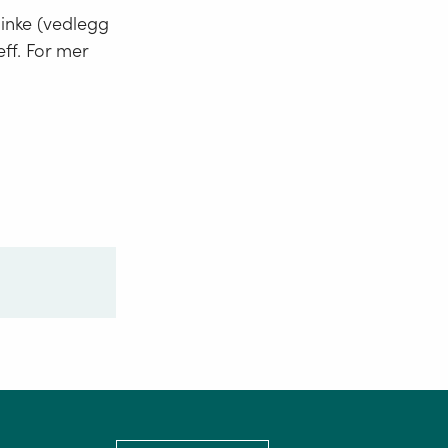
minke (vedlegg
eff. For mer