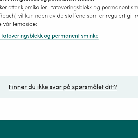
er etter kjemikalier i tatoveringsblekk og permanent s
i Reach) vil kun noen av de stoffene som er regulert gi tr
e vår temaside:
 i tatoveringsblekk og permanent sminke
Finner du ikke svar på spørsmålet ditt?
ørsmål*