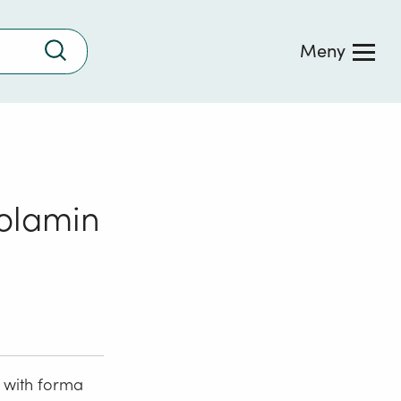
Trykk
Meny
for
å
søke
nolamin
 with forma