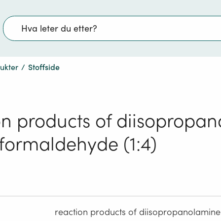
Søk
dukter
/
Stoffside
on products of diisopropa
 formaldehyde (1:4)
reaction products of diisopropanolamine