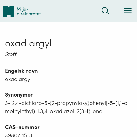
Tilbake
Søk
til
forsiden
oxadiargyl
Stoff
Engelsk navn
oxadiargyl
Synonymer
3-[2,4-dichloro-5-(2-propynyloxy)phenyl]-5-(1,1-di
methylethyl)-1,3,4-oxadiazol-2(3H)-one
CAS-nummer
39807-15-3