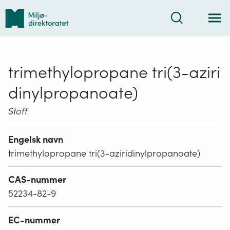
Tilbake
Søk
til
forsiden
trimethylopropane tri(3-aziri
dinylpropanoate)
Stoff
Engelsk navn
trimethylopropane tri(3-aziridinylpropanoate)
CAS-nummer
52234-82-9
EC-nummer