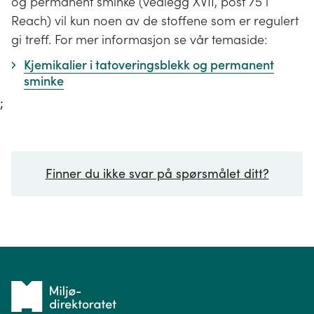
og permanent sminke (vedlegg XVII, post 75 i
Reach) vil kun noen av de stoffene som er regulert
gi treff. For mer informasjon se vår temaside:
Kjemikalier i tatoveringsblekk og permanent
sminke
;
Finner du ikke svar på spørsmålet ditt?
Ditt spørsmål*
Tilbake