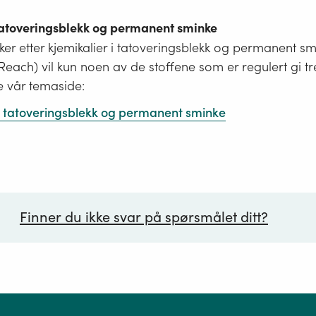
 tatoveringsblekk og permanent sminke
er etter kjemikalier i tatoveringsblekk og permanent s
i Reach) vil kun noen av de stoffene som er regulert gi tr
e vår temaside:
 i tatoveringsblekk og permanent sminke
Finner du ikke svar på spørsmålet ditt?
ørsmål*