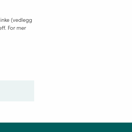
minke (vedlegg
eff. For mer