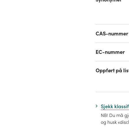
CAS-nummer
EC-nummer
Oppført på lis
Sjekk klassi
NB! Du må gjø
og husk «disc