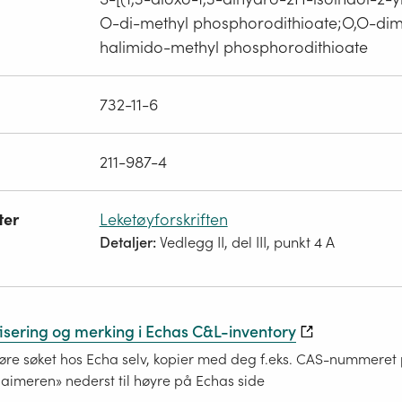
O-di-methyl phosphorodithioate;O,O-dim
halimido-methyl phosphorodithioate
732-11-6
211-987-4
ter
Leketøyforskriften
Detaljer:
Vedlegg II, del III, punkt 4 A
fisering og merking i Echas C&L-inventory
re søket hos Echa selv, kopier med deg f.eks. CAS-nummeret på
laimeren» nederst til høyre på Echas side