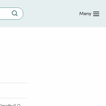
Trykk
Meny
for
å
søke
l)methyl] O,