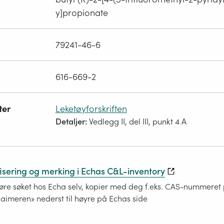
y]propionate
79241-46-6
616-669-2
ter
Leketøyforskriften
Detaljer:
Vedlegg II, del III, punkt 4 A
fisering og merking i Echas C&L-inventory
re søket hos Echa selv, kopier med deg f.eks. CAS-nummeret på
laimeren» nederst til høyre på Echas side