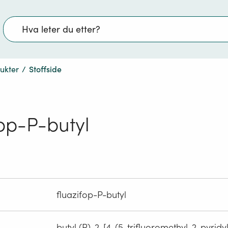
Søk
dukter
/
Stoffside
fop-P-butyl
fluazifop-P-butyl
butyl (R)-2-[4-(5-trifluoromethyl-2-pyrid