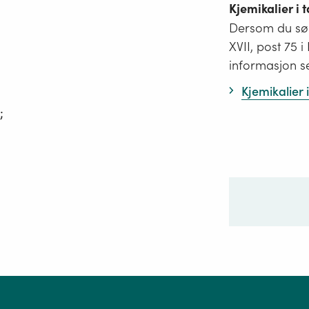
Kjemikalier i
Dersom du søk
XVII, post 75 
informasjon s
Kjemikalier
;
Ditt sp