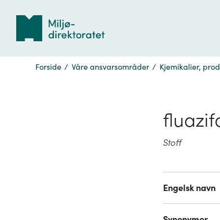
Tilbake
til
forsiden
Forside
/
Våre ansvarsområder
/
Kjemikalier, pro
fluazi
Stoff
Engelsk navn
Synonymer