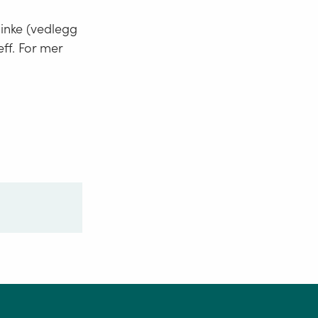
minke (vedlegg
eff. For mer