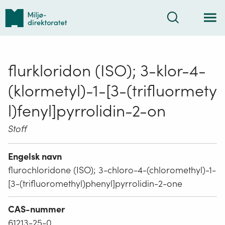
Tilbake
Søk
til
forsiden
flurkloridon (ISO); 3-klor-4-
(klormetyl)-1-[3-(trifluormety
l)fenyl]pyrrolidin-2-on
Stoff
Engelsk navn
flurochloridone (ISO); 3-chloro-4-(chloromethyl)-1-
[3-(trifluoromethyl)phenyl]pyrrolidin-2-one
CAS-nummer
61213-25-0