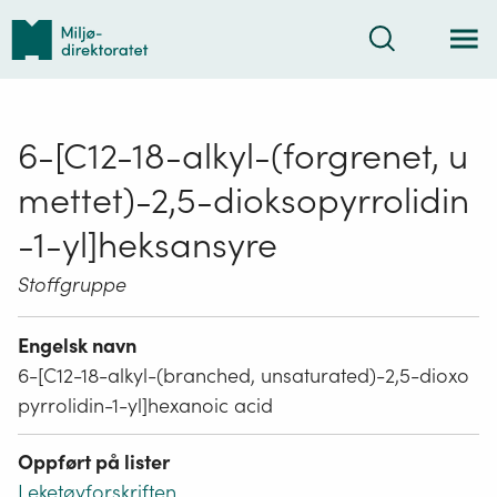
Tilbake
Søk
til
forsiden
6-[C12-18-alkyl-(forgrenet, u
mettet)-2,5-dioksopyrrolidin
-1-yl]heksansyre
Stoffgruppe
Engelsk navn
6-[C12-18-alkyl-(branched, unsaturated)-2,5-dioxo
pyrrolidin-1-yl]hexanoic acid
Oppført på lister
Leketøyforskriften