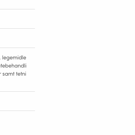
, legemidle
atebehandli
 samt tetni