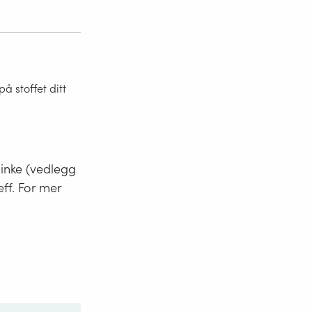
 stoffet ditt
minke (vedlegg
eff. For mer