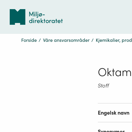
Tilbake
til
forsiden
Forside
/
Våre ansvarsområder
/
Kjemikalier, pro
Oktame
Stoff
Engelsk navn
Synonymer