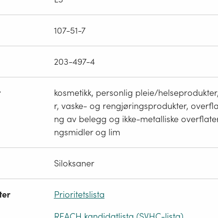
107-51-7
203-497-4
r
kosmetikk, personlig pleie/helseprodukter
r, vaske- og rengjøringsprodukter, overfl
ng av belegg og ikke-metalliske overflater
ngsmidler og lim
Siloksaner
ter
Prioritetslista
REACH kandidatlista (SVHC-lista)