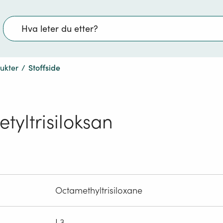
Søk
dukter
/
Stoffside
tyltrisiloksan
Octamethyltrisiloxane
L3