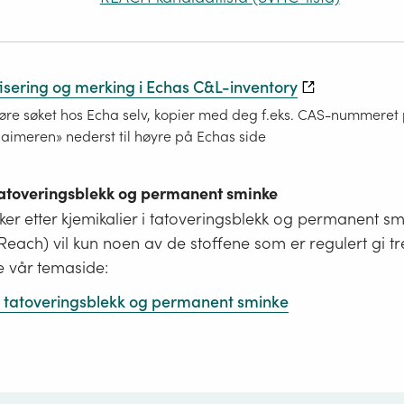
fisering og merking i Echas C&L-inventory
re søket hos Echa selv, kopier med deg f.eks. CAS-nummeret på
laimeren» nederst til høyre på Echas side
 tatoveringsblekk og permanent sminke
er etter kjemikalier i tatoveringsblekk og permanent s
i Reach) vil kun noen av de stoffene som er regulert gi tr
e vår temaside:
 i tatoveringsblekk og permanent sminke