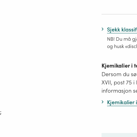
Sjekk klassi
NB! Du må gjø
og husk «disc
Kjemikalier i
Dersom du søk
XVII, post 75 
informasjon s
Kjemikalier
;