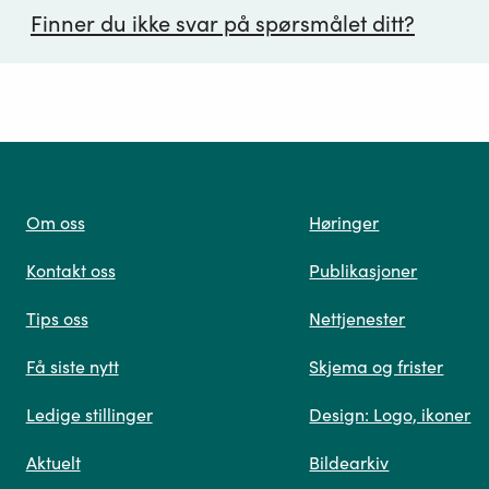
Finner du ikke svar på spørsmålet ditt?
ørsmål*
Om oss
Høringer
Kontakt oss
Publikasjoner
 oss
Tips oss
Nettjenester
Få siste nytt
Skjema og frister
Ledige stillinger
Design: Logo, ikoner
Når du skriver spørsmålet ditt, gjør vi et søk og viser
Aktuelt
Bildearkiv
deg vår mest relevante informasjon.