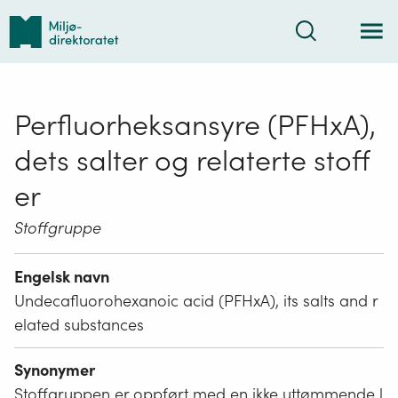
Tilbake
Søk
til
forsiden
Perfluorheksansyre (PFHxA),
dets salter og relaterte stoff
er
Stoffgruppe
Engelsk navn
Undecafluorohexanoic acid (PFHxA), its salts and r
elated substances
Synonymer
Stoffgruppen er oppført med en ikke uttømmende l