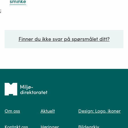
sminke
;
Finner du ikke svar på spørsmålet ditt?
Ditt spørsmål*
Tilbake
til
Om oss
Aktuelt
Design: Logo, ikoner
forsiden
Spør oss
Kontakt oss
Høringer
Bildearkiv