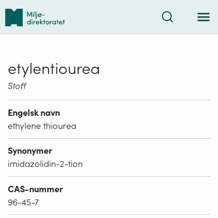
Tilbake
Søk
til
forsiden
etylentiourea
Stoff
Engelsk navn
ethylene thiourea
Synonymer
imidazolidin-2-tion
CAS-nummer
96-45-7