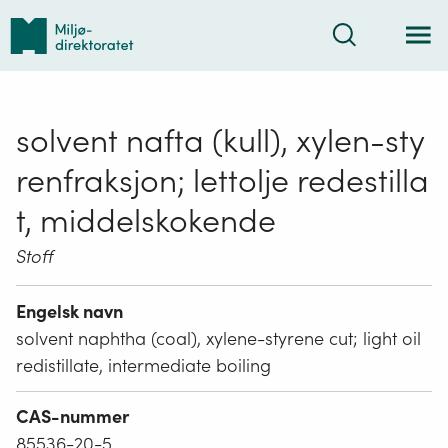
Tilbake
Søk
til
forsiden
solvent nafta (kull), xylen-sty
renfraksjon; lettolje redestilla
t, middelskokende
Stoff
Engelsk navn
solvent naphtha (coal), xylene-styrene cut; light oil
redistillate, intermediate boiling
CAS-nummer
85536-20-5