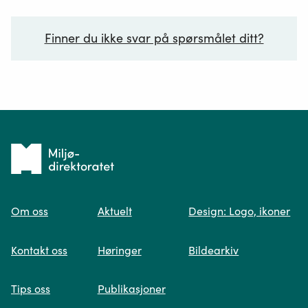
Finner du ikke svar på spørsmålet ditt?
Ditt spørsmål*
Tilbake
til
Om oss
Aktuelt
Design: Logo, ikoner
forsiden
Spør oss
Kontakt oss
Høringer
Bildearkiv
Når du skriver spørsmålet ditt, gjør vi et
Tips oss
Publikasjoner
søk og viser deg vår mest relevante