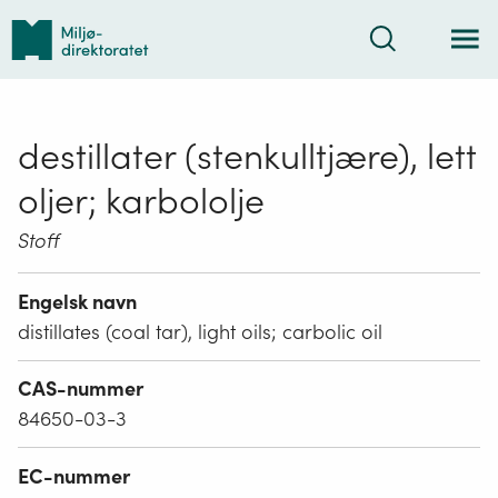
Tilbake
Søk
til
forsiden
destillater (stenkulltjære), lett
oljer; karbololje
Stoff
Engelsk navn
distillates (coal tar), light oils; carbolic oil
CAS-nummer
84650-03-3
EC-nummer