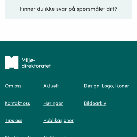
Finner du ikke svar på spørsmålet ditt?
Ditt spørsmål*
Tilbake
til
Om oss
Aktuelt
Design: Logo, ikoner
forsiden
Spør oss
Kontakt oss
Høringer
Bildearkiv
Når du skriver spørsmålet ditt, gjør vi et
Tips oss
Publikasjoner
søk og viser deg vår mest relevante
informasjon.