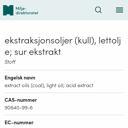
Tilbake
Søk
til
forsiden
ekstraksjonsoljer (kull), lettolj
e; sur ekstrakt
Stoff
Engelsk navn
extract oils (coal), light oil; acid extract
CAS-nummer
90640-99-6
EC-nummer