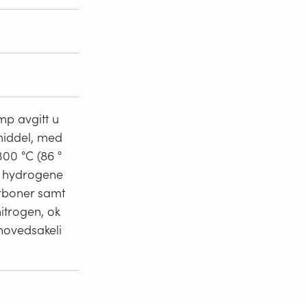
mp avgitt u
emiddel, med
300 °C (86 °
is hydrogene
arboner samt
itrogen, ok
hovedsakeli