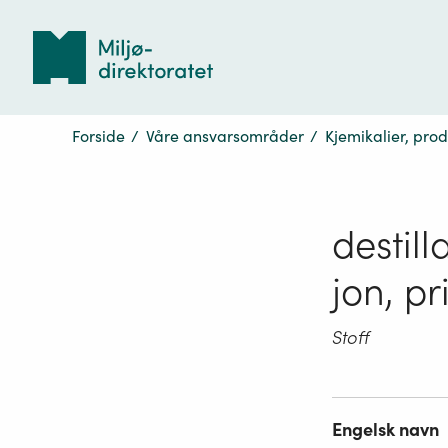
Tilbake
til
forsiden
Forside
/
Våre ansvarsområder
/
Kjemikalier, pro
destill
jon, p
Stoff
Engelsk navn