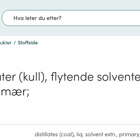
Søk
dukter
/
Stoffside
ater (kull), flytende solvent
rimær;
distillates (coal), liq. solvent extn., primary