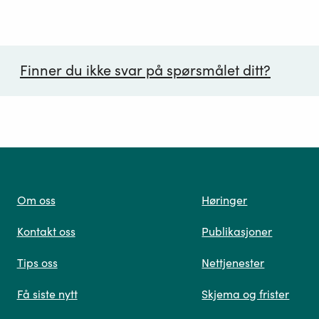
Finner du ikke svar på spørsmålet ditt?
ørsmål*
Om oss
Høringer
Kontakt oss
Publikasjoner
 oss
Tips oss
Nettjenester
Få siste nytt
Skjema og frister