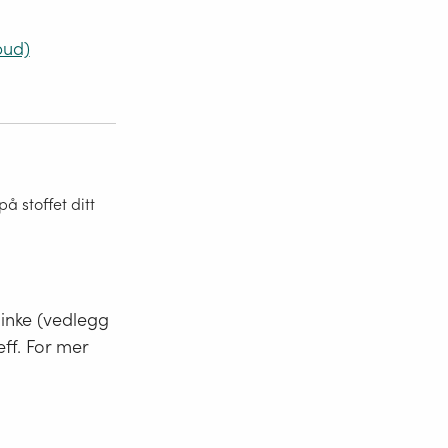
bud)
 stoffet ditt
minke (vedlegg
eff. For mer