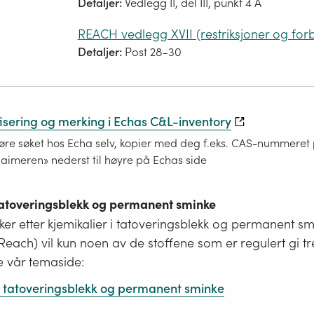
Detaljer:
Vedlegg II, del III, punkt 4 A
REACH vedlegg XVII (restriksjoner og for
Detaljer:
Post 28-30
fisering og merking i Echas C&L-inventory
re søket hos Echa selv, kopier med deg f.eks. CAS-nummeret på
laimeren» nederst til høyre på Echas side
 tatoveringsblekk og permanent sminke
er etter kjemikalier i tatoveringsblekk og permanent s
i Reach) vil kun noen av de stoffene som er regulert gi tr
e vår temaside:
 i tatoveringsblekk og permanent sminke