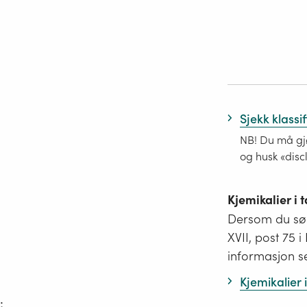
Sjekk klassi
NB! Du må gjø
og husk «disc
Kjemikalier i
Dersom du søk
XVII, post 75 
informasjon s
Kjemikalier
;