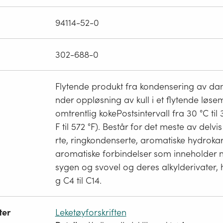
94114-52-0
302-688-0
Flytende produkt fra kondensering av da
nder oppløsning av kull i et flytende løs
omtrentlig kokePostsintervall fra 30 °C til 
F til 572 °F). Består for det meste av delv
rte, ringkondenserte, aromatiske hydrok
aromatiske forbindelser som inneholder n
sygen og svovel og deres alkylderivater, 
g C4 til C14.
ter
Leketøyforskriften