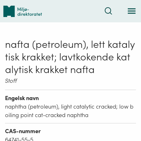
Tilbake
Søk
til
forsiden
nafta (petroleum), lett kataly
tisk krakket; lavtkokende kat
alytisk krakket nafta
Stoff
Engelsk navn
naphtha (petroleum), light catalytic cracked; low b
oiling point cat-cracked naphtha
CAS-nummer
64741-55-5