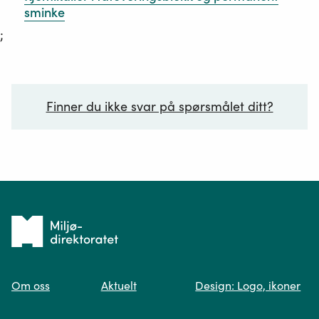
sminke
;
Finner du ikke svar på spørsmålet ditt?
Ditt spørsmål*
Tilbake
til
Om oss
Aktuelt
Design: Logo, ikoner
forsiden
Spør oss