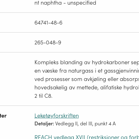
nt naphtha - unspecified
64741-48-6
265-048-9
Kompleks blanding av hydrokarboner se
en væske fra naturgass i et gassgjenvinn
ved prosesser som avkjøling eller absorps
hovedsakelig av mettede, alifatiske hydr
2 til C8.
ter
Leketøyforskriften
Detaljer:
Vedlegg II, del III, punkt 4 A
REACH vedlegg XVII (restriksjoner og for