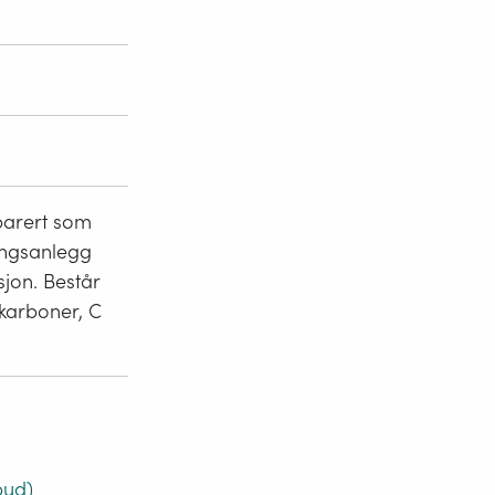
parert som
ingsanlegg
jon. Består
okarboner, C
bud)