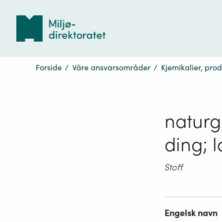
Tilbake
til
forsiden
Forside
/
Våre ansvarsområder
/
Kjemikalier, pro
naturg
ding; l
Stoff
Engelsk navn