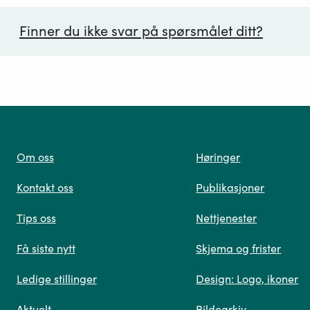
Finner du ikke svar på spørsmålet ditt?
ørsmål*
Om oss
Høringer
Kontakt oss
Publikasjoner
 oss
Tips oss
Nettjenester
Få siste nytt
Skjema og frister
Ledige stillinger
Design: Logo, ikoner
Når du skriver spørsmålet ditt, gjør vi et søk og viser
Aktuelt
Bildearkiv