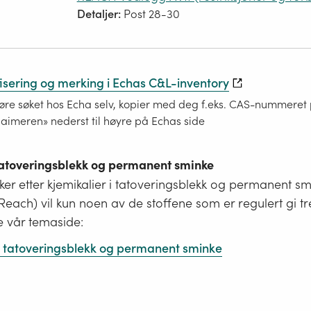
Detaljer:
Post 28-30
fisering og merking i Echas C&L-inventory
re søket hos Echa selv, kopier med deg f.eks. CAS-nummeret på
laimeren» nederst til høyre på Echas side
 tatoveringsblekk og permanent sminke
er etter kjemikalier i tatoveringsblekk og permanent s
i Reach) vil kun noen av de stoffene som er regulert gi tr
e vår temaside:
 i tatoveringsblekk og permanent sminke