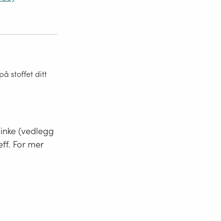
 stoffet ditt
minke (vedlegg
eff. For mer