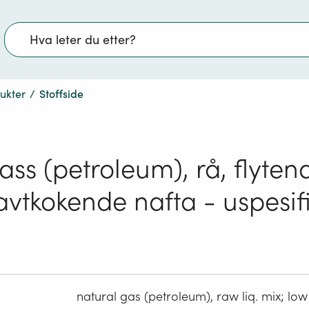
Søk
dukter
/
Stoffside
ass (petroleum), rå, flyten
avtkokende nafta - uspesifi
natural gas (petroleum), raw liq. mix; low