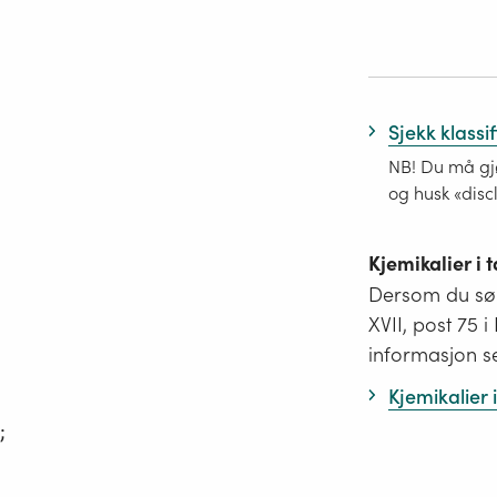
Sjekk klassi
NB! Du må gjø
og husk «disc
Kjemikalier i
Dersom du søk
XVII, post 75 
informasjon s
Kjemikalier
;