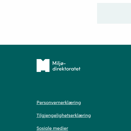
Ditt sp
Tilbake
til
forsiden
Spør
Personvern
Personvernerklæring
Tilgjengelighetserklæring
Sosiale medier