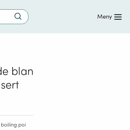
Trykk
Meny
for
å
søke
de blan
sert
 boiling poi