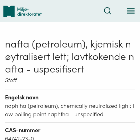
Tilbake
Søk
til
forsiden
nafta (petroleum), kjemisk n
øytralisert lett; lavtkokende n
afta - uspesifisert
Stoff
Engelsk navn
naphtha (petroleum), chemically neutralized light; l
ow boiling point naphtha - unspecified
CAS-nummer
64742-23-0