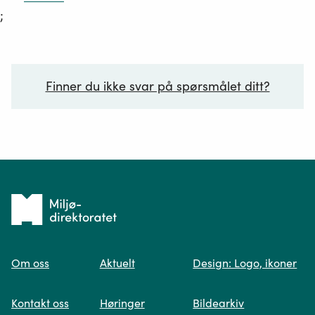
;
Finner du ikke svar på spørsmålet ditt?
Ditt spørsmål*
Tilbake
til
Om oss
Aktuelt
Design: Logo, ikoner
forsiden
Spør oss
Kontakt oss
Høringer
Bildearkiv