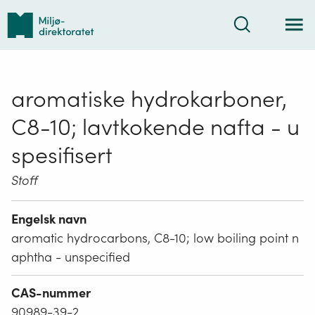
Tilbake
Søk
til
forsiden
aromatiske hydrokarboner,
C8-10; lavtkokende nafta - u
spesifisert
Stoff
Engelsk navn
aromatic hydrocarbons, C8-10; low boiling point n
aphtha - unspecified
CAS-nummer
90989-39-2