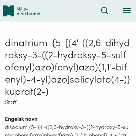
Tilbake
Søk
til
forsiden
dinatrium-{5-[(4'-((2,6-dihyd
roksy-3-((2-hydroksy-5-sulf
ofenyl)azo)fenyl)azo)(1,1'-bif
enyl)-4-yl)azo]salicylato(4-)}
kuprat(2-)
Stoff
Engelsk navn
disodium {5-[(4'-((2,6-hydroxy-3-((2-hydroxy-5-sul
phophenyl)azo)phenyl)azo) (1,1'-biphenyl)-4-yl)az