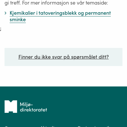
gi treff. For mer informasjon se vår temaside:
Kjemikalier i tatoveringsblekk og permanent
sminke
;
Finner du ikke svar på spørsmålet ditt?
Ditt spørsmål*
Tilbake
til