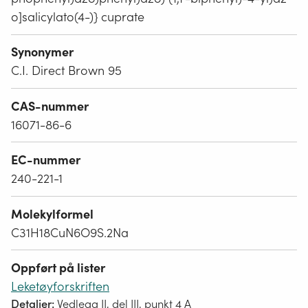
o]salicylato(4-)} cuprate
Synonymer
C.I. Direct Brown 95
CAS-nummer
16071-86-6
EC-nummer
240-221-1
Molekylformel
C31H18CuN6O9S.2Na
Oppført på lister
Leketøyforskriften
Detaljer:
Vedlegg II, del III, punkt 4 A