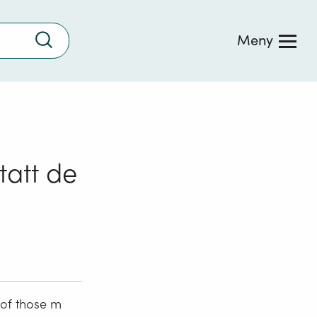
Trykk
Meny
for
å
søke
tatt de
n
 of those m