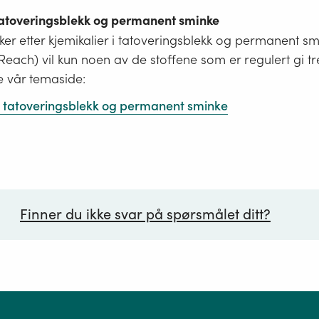
 tatoveringsblekk og permanent sminke
er etter kjemikalier i tatoveringsblekk og permanent s
i Reach) vil kun noen av de stoffene som er regulert gi tr
e vår temaside:
 i tatoveringsblekk og permanent sminke
Finner du ikke svar på spørsmålet ditt?
ørsmål*