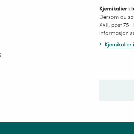
Kjemikalier i
Dersom du søk
XVII, post 75 
informasjon s
Kjemikalier
;
Ditt sp