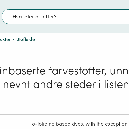
Søk
dukter
/
Stoffside
inbaserte farvestoffer, unn
 nevnt andre steder i liste
o-tolidine based dyes, with the exception