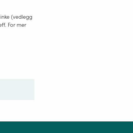
minke (vedlegg
eff. For mer