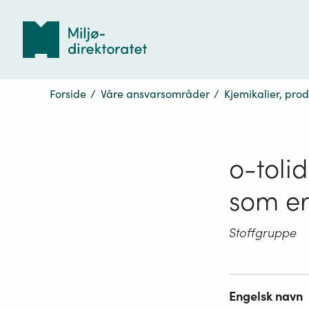
Tilbake
til
forsiden
Forside
/
Våre ansvarsområder
/
Kjemikalier, pro
o-tolid
som er
Stoffgruppe
Engelsk navn