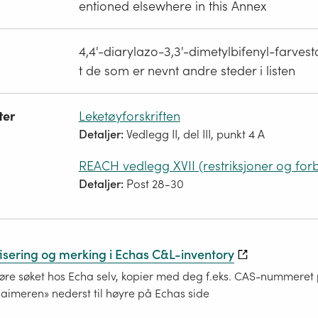
entioned elsewhere in this Annex
4,4'-diarylazo-3,3'-dimetylbifenyl-farvesto
t de som er nevnt andre steder i listen
ter
Leketøyforskriften
Detaljer:
Vedlegg II, del III, punkt 4 A
REACH vedlegg XVII (restriksjoner og for
Detaljer:
Post 28-30
fisering og merking i Echas C&L-inventory
re søket hos Echa selv, kopier med deg f.eks. CAS-nummeret på
laimeren» nederst til høyre på Echas side