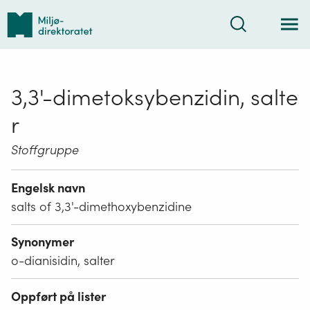
Tilbake
Søk
til
forsiden
3,3'-dimetoksybenzidin, salte
r
Stoffgruppe
Engelsk navn
salts of 3,3'-dimethoxybenzidine
Synonymer
o-dianisidin, salter
Oppført på lister