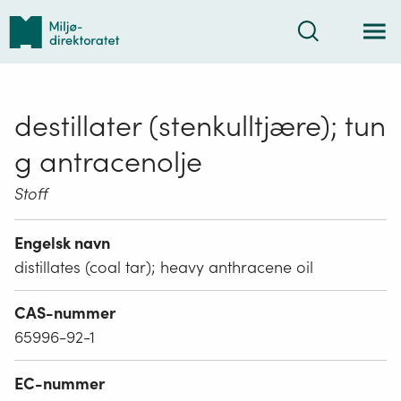
Tilbake
Søk
til
forsiden
destillater (stenkulltjære); tun
g antracenolje
Stoff
Engelsk navn
distillates (coal tar); heavy anthracene oil
CAS-nummer
65996-92-1
EC-nummer