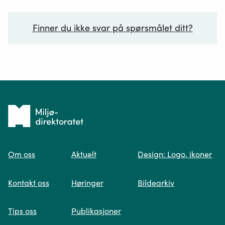
Finner du ikke svar på spørsmålet ditt?
Ditt spørsmål*
Tilbake
til
Om oss
Aktuelt
Design: Logo, ikoner
forsiden
Spør oss
Kontakt oss
Høringer
Bildearkiv
Når du skriver spørsmålet ditt, gjør vi et
Tips oss
Publikasjoner
søk og viser deg vår mest relevante