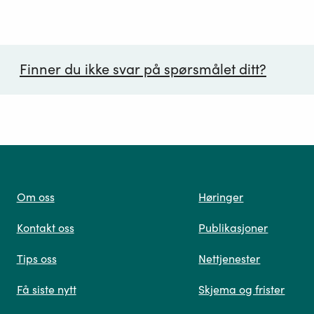
Finner du ikke svar på spørsmålet ditt?
ørsmål*
Om oss
Høringer
Kontakt oss
Publikasjoner
 oss
Tips oss
Nettjenester
Få siste nytt
Skjema og frister