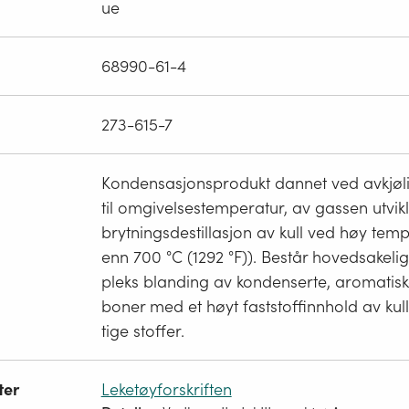
ue
68990-61-4
273-615-7
Kondensasjonsprodukt dannet ved avkjøli
til omgivelsestemperatur, av gassen utvik
brytningsdestillasjon av kull ved høy tem
enn 700 °C (1292 °F)). Består hovedsakeli
pleks blanding av kondenserte, aromatis
boner med et høyt faststoffinnhold av kul
tige stoffer.
ter
Leketøyforskriften