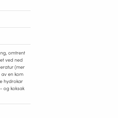
ng, omtrent
let ved ned
peratur (mer
g av en kom
ke hydrokar
l- og koksak