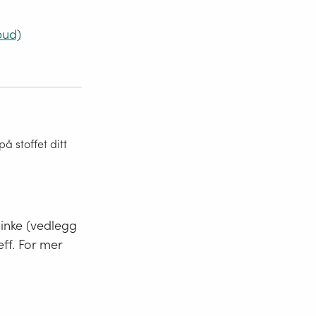
bud)
 stoffet ditt
minke (vedlegg
eff. For mer