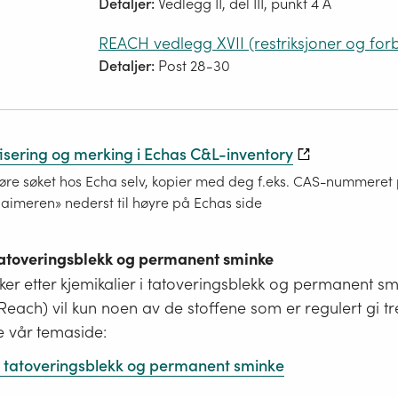
Detaljer:
Vedlegg II, del III, punkt 4 A
REACH vedlegg XVII (restriksjoner og for
Detaljer:
Post 28-30
fisering og merking i Echas C&L-inventory
re søket hos Echa selv, kopier med deg f.eks. CAS-nummeret på
laimeren» nederst til høyre på Echas side
 tatoveringsblekk og permanent sminke
er etter kjemikalier i tatoveringsblekk og permanent s
i Reach) vil kun noen av de stoffene som er regulert gi tr
e vår temaside:
 i tatoveringsblekk og permanent sminke