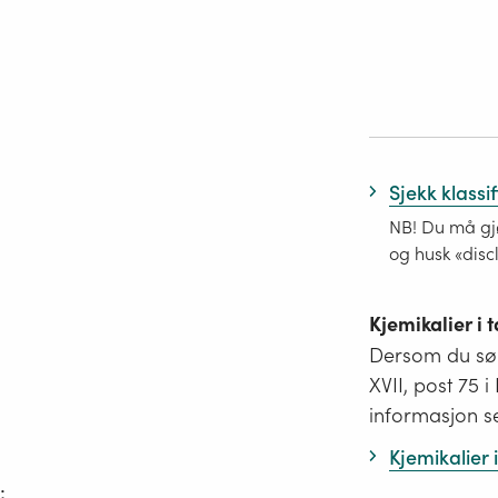
Sjekk klassi
NB! Du må gjø
og husk «disc
Kjemikalier i
Dersom du søk
XVII, post 75 
informasjon s
Kjemikalier
;