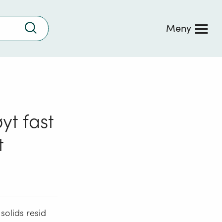
Trykk
Meny
for
å
søke
yt fast
t
 solids resid