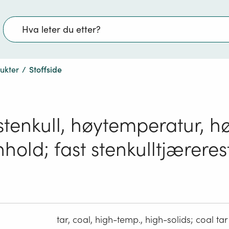
Søk
dukter
/
Stoffside
stenkull, høytemperatur, hø
nhold; fast stenkulltjæreres
tar, coal, high-temp., high-solids; coal tar