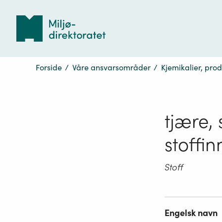
Tilbake
til
forsiden
Forside
/
Våre ansvarsområder
/
Kjemikalier, pro
tjære, 
stoffin
Stoff
Engelsk navn