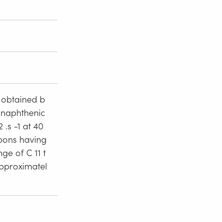
 obtained b
t naphthenic
 .s -1 at 40
rbons having
e of C 11 t
approximatel