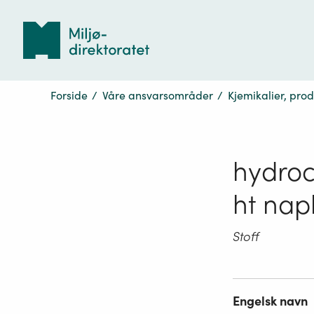
Tilbake
til
forsiden
Forside
/
Våre ansvarsområder
/
Kjemikalier, pro
hydroca
ht nap
Stoff
Engelsk navn