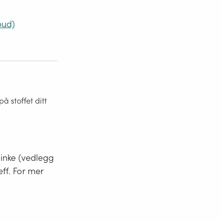
bud)
 stoffet ditt
minke (vedlegg
eff. For mer