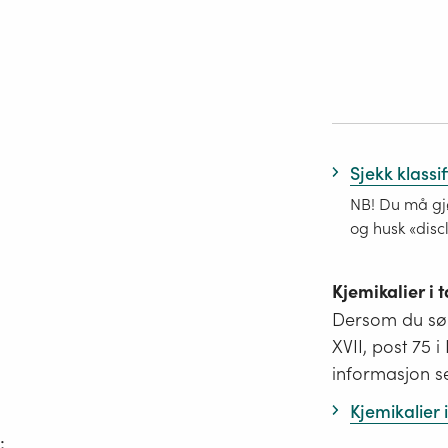
Sjekk klassi
NB! Du må gjø
og husk «disc
Kjemikalier i
Dersom du søk
XVII, post 75 
informasjon s
Kjemikalier
;