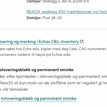
Detaljer:
Vedlegg II, del III, punkt 4 A
REACH vedlegg XVII (restriksjoner og for
Detaljer:
Post 28-30
fisering og merking i Echas C&L-inventory
re søket hos Echa selv, kopier med deg f.eks. CAS-nummeret på
laimeren» nederst til høyre på Echas side
 tatoveringsblekk og permanent sminke
er etter kjemikalier i tatoveringsblekk og permanent s
i Reach) vil kun noen av de stoffene som er regulert gi tr
e vår temaside:
 i tatoveringsblekk og permanent sminke