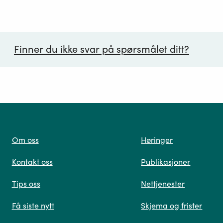
Finner du ikke svar på spørsmålet ditt?
ørsmål*
Om oss
Høringer
Kontakt oss
Publikasjoner
 oss
Tips oss
Nettjenester
Få siste nytt
Skjema og frister