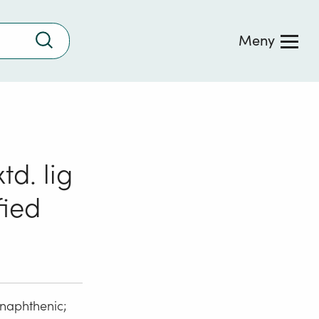
Trykk
Meny
for
å
søke
td. lig
fied
 naphthenic;