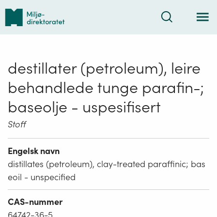
Tilbake
Søk
til
forsiden
destillater (petroleum), leire
behandlede tunge parafin-;
baseolje - uspesifisert
Stoff
Engelsk navn
distillates (petroleum), clay-treated paraffinic; bas
eoil - unspecified
CAS-nummer
64742-36-5