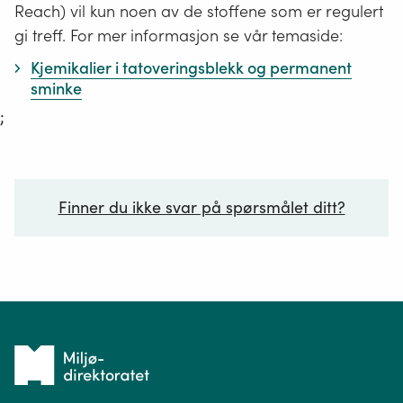
Reach) vil kun noen av de stoffene som er regulert
gi treff. For mer informasjon se vår temaside:
Kjemikalier i tatoveringsblekk og permanent
sminke
;
Finner du ikke svar på spørsmålet ditt?
Ditt spørsmål*
Tilbake
til