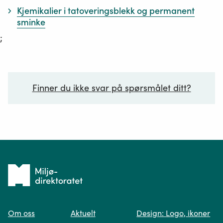
Kjemikalier i tatoveringsblekk og permanent
sminke
;
Finner du ikke svar på spørsmålet ditt?
Ditt spørsmål*
Tilbake
til
Om oss
Aktuelt
Design: Logo, ikoner
forsiden
Spør oss