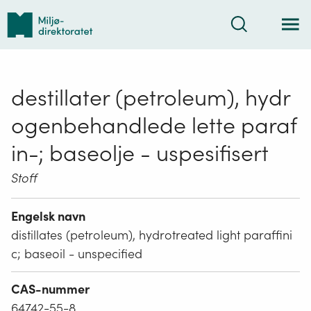
Tilbake
Søk
til
forsiden
destillater (petroleum), hydr
ogenbehandlede lette paraf
in-; baseolje - uspesifisert
Stoff
Engelsk navn
distillates (petroleum), hydrotreated light paraffini
c; baseoil - unspecified
CAS-nummer
64742-55-8