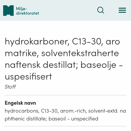
Tilbake
Søk
til
forsiden
hydrokarboner, C13-30, aro
matrike, solventekstraherte
naftensk destillat; baseolje -
uspesifisert
Stoff
Engelsk navn
hydrocarbons, C13-30, arom.-rich, solvent-extd. na
phthenic distillate; baseoil - unspecified