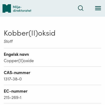
Tilbake
Søk
til
forsiden
Kobber(II)oksid
Stoff
Engelsk navn
Copper(II)oxide
CAS-nummer
1317-38-0
EC-nummer
215-269-1