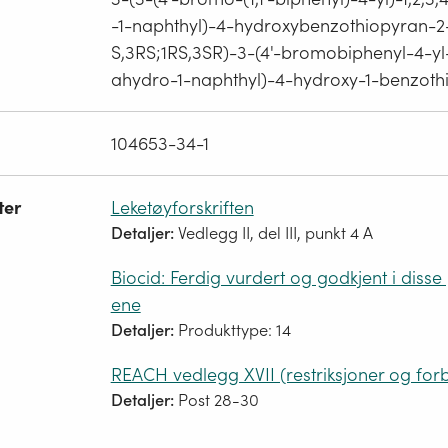
-1-naphthyl)-4-hydroxybenzothiopyran-2
S,3RS;1RS,3SR)-3-(4'-bromobiphenyl-4-yl-1
ahydro-1-naphthyl)-4-hydroxy-1-benzoth
104653-34-1
ter
Leketøyforskriften
Detaljer:
Vedlegg II, del III, punkt 4 A
Biocid: Ferdig vurdert og godkjent i disse
ene
Detaljer:
Produkttype: 14
REACH vedlegg XVII (restriksjoner og for
Detaljer:
Post 28-30