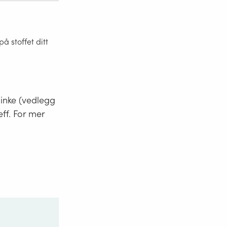
 stoffet ditt
minke (vedlegg
eff. For mer