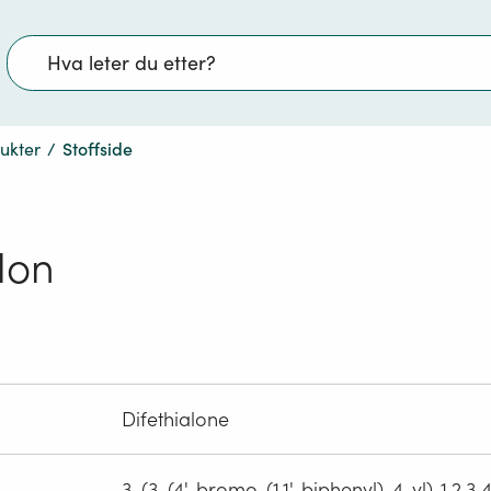
Søk
dukter
/
Stoffside
alon
Difethialone
3-(3-(4'-bromo-(1,1'-biphenyl)-4-yl)-1,2,3