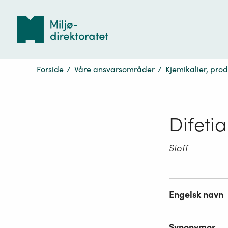
Tilbake
til
forsiden
Forside
/
Våre ansvarsområder
/
Kjemikalier, pro
Difeti
Stoff
Engelsk navn
Synonymer