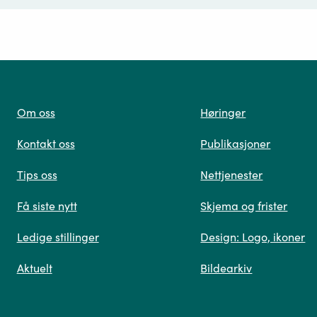
ørsmål*
Om oss
Høringer
Kontakt oss
Publikasjoner
 oss
Tips oss
Nettjenester
Få siste nytt
Skjema og frister
Ledige stillinger
Design: Logo, ikoner
Når du skriver spørsmålet ditt, gjør vi et søk og viser
Aktuelt
Bildearkiv
deg vår mest relevante informasjon.