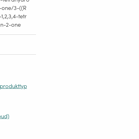
-one/3-((R
,2,3,4-tetr
in-2-one
 produkttyp
bud)