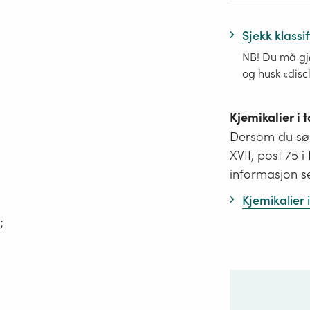
Sjekk klassi
NB! Du må gjø
og husk «disc
Kjemikalier i
Dersom du søk
XVII, post 75 
informasjon s
Kjemikalier
;