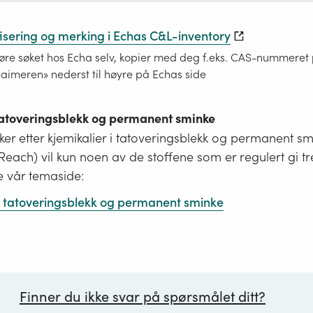
fisering og merking i Echas C&L-inventory
re søket hos Echa selv, kopier med deg f.eks. CAS-nummeret på
laimeren» nederst til høyre på Echas side
 tatoveringsblekk og permanent sminke
er etter kjemikalier i tatoveringsblekk og permanent s
i Reach) vil kun noen av de stoffene som er regulert gi tr
e vår temaside:
 i tatoveringsblekk og permanent sminke
Finner du ikke svar på spørsmålet ditt?