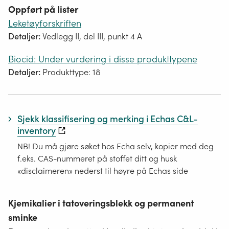
Oppført på lister
Leketøyforskriften
Detaljer:
Vedlegg II, del III, punkt 4 A
Biocid: Under vurdering i disse produkttypene
Detaljer:
Produkttype: 18
Sjekk klassifisering og merking i Echas C&L-
inventory
NB! Du må gjøre søket hos Echa selv, kopier med deg
f.eks. CAS-nummeret på stoffet ditt og husk
«disclaimeren» nederst til høyre på Echas side
Kjemikalier i tatoveringsblekk og permanent
sminke