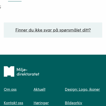
;
Finner du ikke svar på spørsmålet ditt?
Ditt spørsmål*
Tilbake
til
Om oss
Aktuelt
Design: Logo, ikoner
forsiden
Spør oss
Kontakt oss
Høringer
Bildearkiv