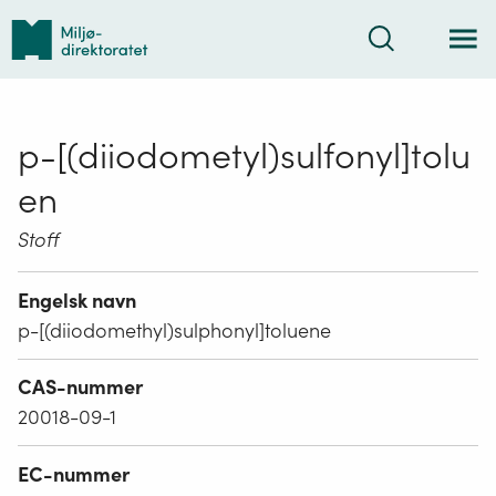
Tilbake
Søk
til
forsiden
p-[(diiodometyl)sulfonyl]tolu
en
Stoff
Engelsk navn
p-[(diiodomethyl)sulphonyl]toluene
CAS-nummer
20018-09-1
EC-nummer