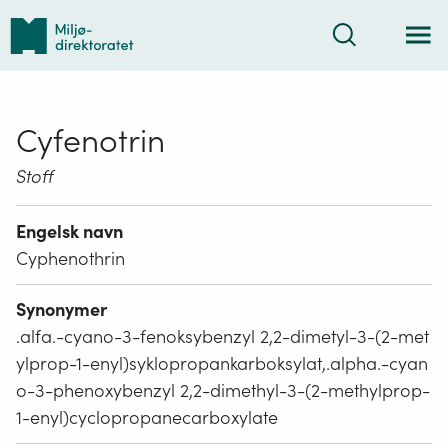
Tilbake
Søk
til
forsiden
Cyfenotrin
Stoff
Engelsk navn
Cyphenothrin
Synonymer
.alfa.-cyano-3-fenoksybenzyl 2,2-dimetyl-3-(2-met
ylprop-1-enyl)syklopropankarboksylat,.alpha.-cyan
o-3-phenoxybenzyl 2,2-dimethyl-3-(2-methylprop-
1-enyl)cyclopropanecarboxylate