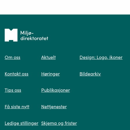
Ditt spørsmål*
Tilbake
til
Om oss
Aktuelt
Design: Logo, ikoner
forsiden
Spør oss
Kontakt oss
Høringer
Bildearkiv
Når du skriver spørsmålet ditt, gjør vi et
Tips oss
Publikasjoner
søk og viser deg vår mest relevante
informasjon.
Få siste nytt
Nettjenester
Ledige stillinger
Skjema og frister