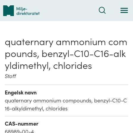
Tilbake
Søk
til
forsiden
quaternary ammonium com
pounds, benzyl-C10-C16-alk
yldimethyl, chlorides
Stoff
Engelsk navn
quaternary ammonium compounds, benzyl-C10-C
16-alkyldimethyl, chlorides
CAS-nummer
68989-00-4