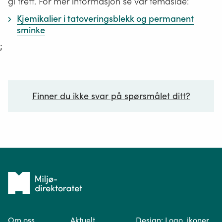
gi treff. For mer informasjon se vår temaside:
Kjemikalier i tatoveringsblekk og permanent
sminke
;
Finner du ikke svar på spørsmålet ditt?
Ditt spørsmål*
Tilbake
til
Om oss
Aktuelt
Design: Logo, ikoner
forsiden