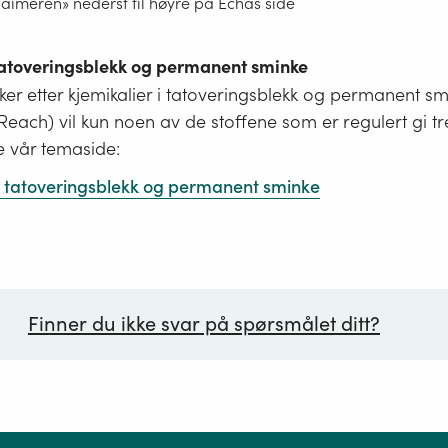
laimeren» nederst til høyre på Echas side
 tatoveringsblekk og permanent sminke
er etter kjemikalier i tatoveringsblekk og permanent s
i Reach) vil kun noen av de stoffene som er regulert gi tr
e vår temaside:
 i tatoveringsblekk og permanent sminke
Finner du ikke svar på spørsmålet ditt?
ørsmål*