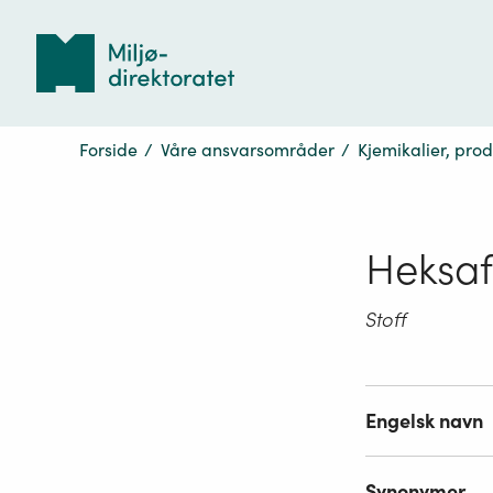
Tilbake
til
forsiden
Forside
/
Våre ansvarsområder
/
Kjemikalier, pro
Heksa
Stoff
Engelsk navn
Synonymer