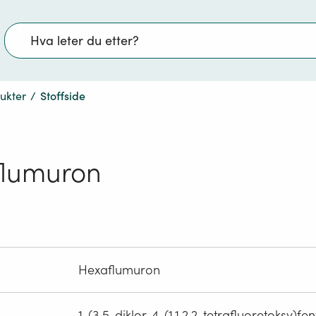
Søk
dukter
/
Stoffside
flumuron
Hexaflumuron
1-(3,5-diklor-4-(1,1,2,2-tetrafluoretoksy)fe