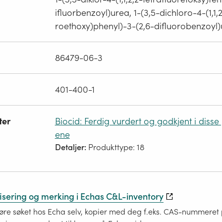
ifluorbenzoyl)urea, 1-(3,5-dichloro-4-(1,1,2
roethoxy)phenyl)-3-(2,6-difluorobenzoyl
86479-06-3
401-400-1
ter
Biocid: Ferdig vurdert og godkjent i disse
ene
Detaljer:
Produkttype: 18
fisering og merking i Echas C&L-inventory
re søket hos Echa selv, kopier med deg f.eks. CAS-nummeret på