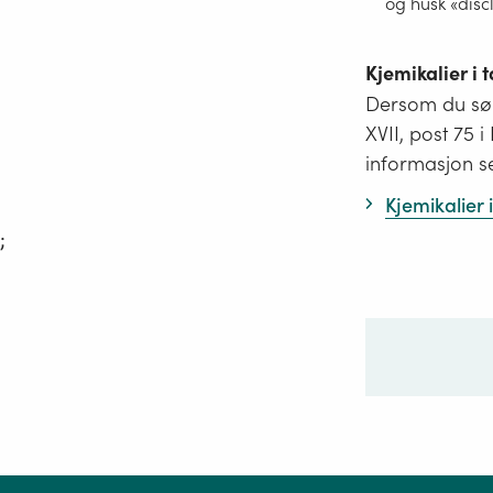
og husk «disc
Kjemikalier i
Dersom du søk
XVII, post 75 
informasjon s
Kjemikalier
;
Ditt sp