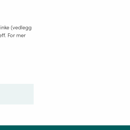
minke (vedlegg
eff. For mer