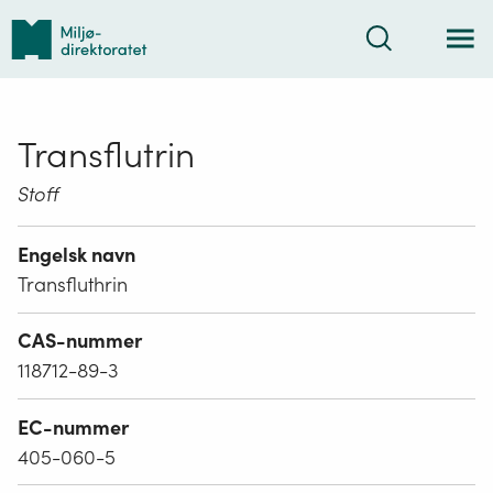
Tilbake
Søk
til
forsiden
Transflutrin
Stoff
Engelsk navn
Transfluthrin
CAS-nummer
118712-89-3
EC-nummer
405-060-5