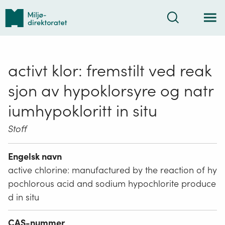
Tilbake
Søk
til
forsiden
activt klor: fremstilt ved reak
sjon av hypoklorsyre og natr
iumhypokloritt in situ
Stoff
Engelsk navn
active chlorine: manufactured by the reaction of hy
pochlorous acid and sodium hypochlorite produce
d in situ
CAS-nummer