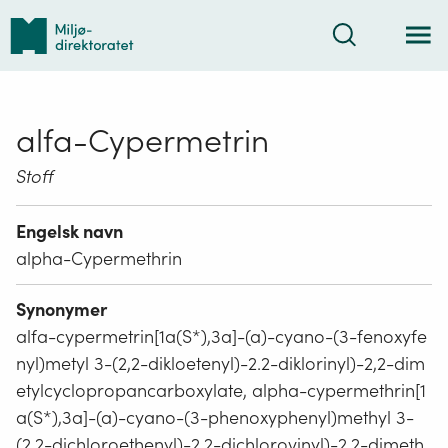
Tilbake
Søk
til
forsiden
alfa-Cypermetrin
Stoff
Engelsk navn
alpha-Cypermethrin
Synonymer
alfa-cypermetrin[1a(S*),3a]-(a)-cyano-(3-fenoxyfe
nyl)metyl 3-(2,2-dikloetenyl)-2.2-diklorinyl)-2,2-dim
etylcyclopropancarboxylate, alpha-cypermethrin[1
a(S*),3a]-(a)-cyano-(3-phenoxyphenyl)methyl 3-
(2,2-dichloroethenyl)-2.2-dichlorovinyl)-2,2-dimeth