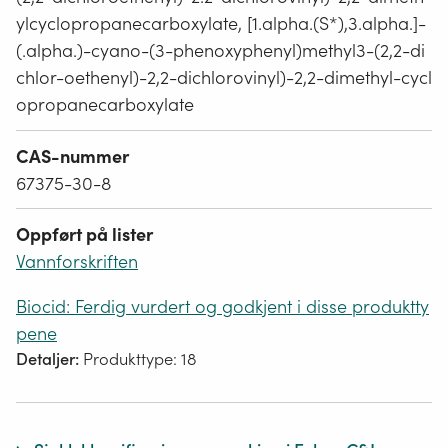
ylcyclopropanecarboxylate, [1.alpha.(S*),3.alpha.]-
(.alpha.)-cyano-(3-phenoxyphenyl)methyl3-(2,2-di
chlor-oethenyl)-2,2-dichlorovinyl)-2,2-dimethyl-cycl
opropanecarboxylate
CAS-nummer
67375-30-8
Oppført på lister
Vannforskriften
Biocid: Ferdig vurdert og godkjent i disse produktty
pene
Detaljer:
Produkttype: 18