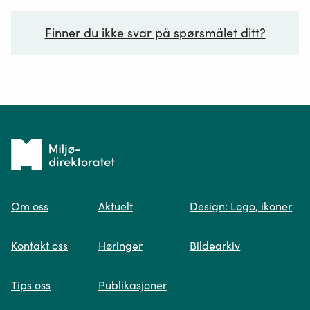
Finner du ikke svar på spørsmålet ditt?
Ditt spørsmål*
Tilbake
til
Om oss
Aktuelt
Design: Logo, ikoner
forsiden
Spør oss
Kontakt oss
Høringer
Bildearkiv
Når du skriver spørsmålet ditt, gjør vi et
Tips oss
Publikasjoner
søk og viser deg vår mest relevante
informasjon.